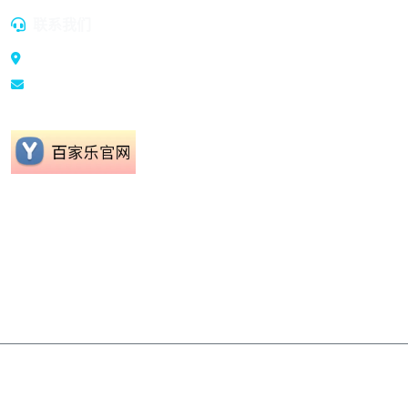
联系我们
陕西省渭南市临渭区东风大街388号
support@em-baccarat.com
百家乐官网
百家乐我们的企业注重产品设计，追求时尚与实用的完美结合。我们
的设计团队充满创意和激情，为客户带来独具匠心的产品。百家乐官
网我们的企业文化倡导协作和团队合作，共创成功。百家乐平台我们
的企业注重内部沟通，打造平等、开放的工作氛围。我们的沟通策略
有助于员工之间的信息交流和协作，提升团队凝聚力和执行力。
App下载
关于我们
隐私政策
合作条款
网站地图