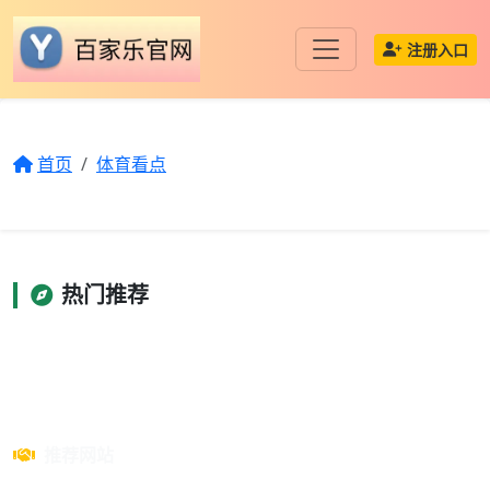
注册入口
首页
体育看点
热门推荐
推荐网站