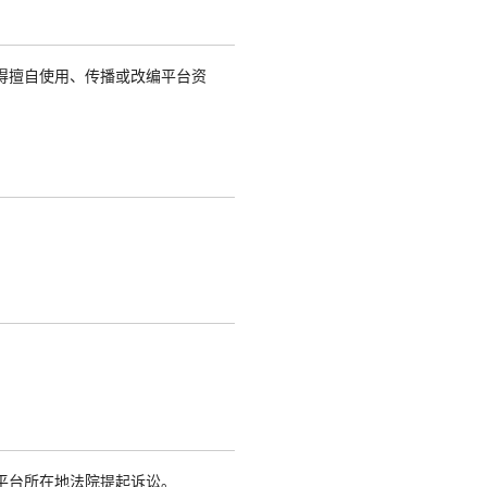
得擅自使用、传播或改编平台资
。
平台所在地法院提起诉讼。