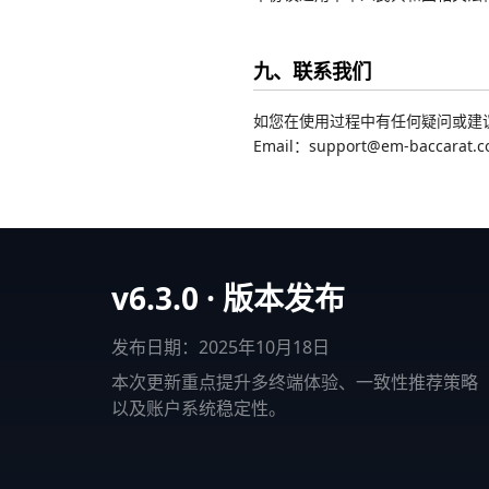
九、联系我们
如您在使用过程中有任何疑问或建
Email：support@em-baccarat.
v6.3.0 · 版本发布
发布日期：2025年10月18日
本次更新重点提升多终端体验、一致性推荐策略
以及账户系统稳定性。