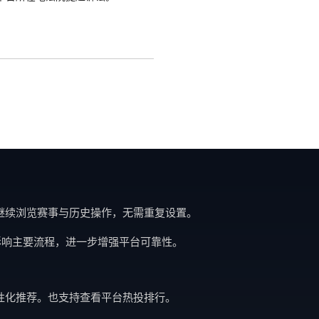
继续浏览赛事与历史操作，无需重复设置。
影响主要流程，进一步增强平台可靠性。
性化推荐。也支持查看平台热投排行。