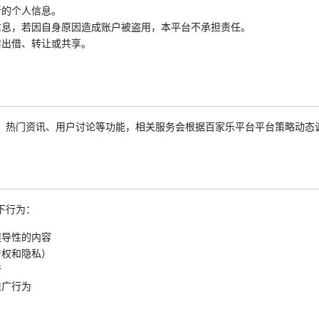
新的个人信息。
信息，若因自身原因造成账户被盗用，本平台不承担责任。
禁出借、转让或共享。
、热门资讯、用户讨论等功能，相关服务会根据百家乐平台平台策略动态
下行为：
误导性的内容
产权和隐私）
行
推广行为