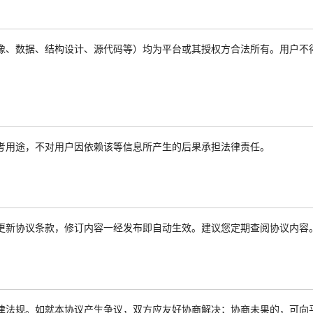
像、数据、结构设计、源代码等）均为平台或其授权方合法所有。用户不
考用途，不对用户因依赖该等信息所产生的后果承担法律责任。
更新协议条款，修订内容一经发布即自动生效。建议您定期查阅协议内容
律法规。如就本协议产生争议，双方应友好协商解决；协商未果的，可向