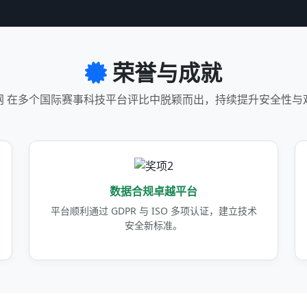
荣誉与成就
网 在多个国际赛事科技平台评比中脱颖而出，持续提升安全性与
数据合规卓越平台
平台顺利通过 GDPR 与 ISO 多项认证，建立技术
安全新标准。