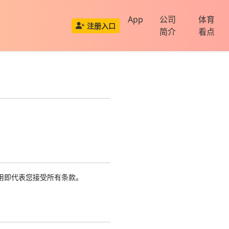
App
公司
体育
注册入口
简介
看点
用即代表您接受所有条款。