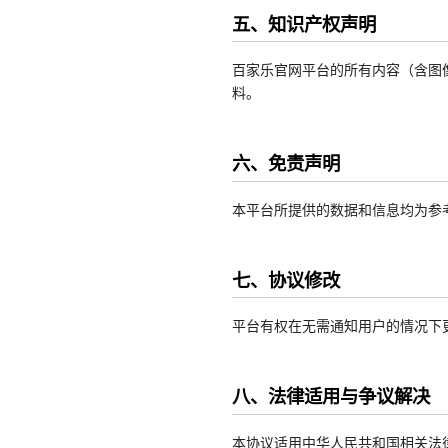
五、知识产权声明
百家乐官网平台的所有内容（含图
料。
六、免责声明
本平台所提供的数据和信息均为参
七、协议修改
平台有权在无需通知用户的情况下
八、法律适用与争议解决
本协议适用中华人民共和国相关法