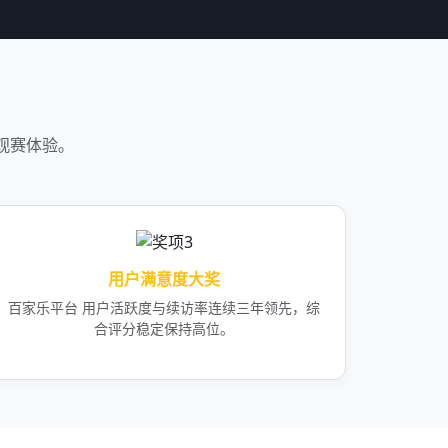
观赛体验。
用户满意度大奖
百家乐平台 用户活跃度与续访率连续三年领先，综
合评分稳定保持高位。